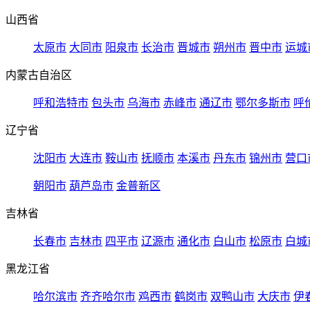
山西省
太原市
大同市
阳泉市
长治市
晋城市
朔州市
晋中市
运城
内蒙古自治区
呼和浩特市
包头市
乌海市
赤峰市
通辽市
鄂尔多斯市
呼
辽宁省
沈阳市
大连市
鞍山市
抚顺市
本溪市
丹东市
锦州市
营口
朝阳市
葫芦岛市
金普新区
吉林省
长春市
吉林市
四平市
辽源市
通化市
白山市
松原市
白城
黑龙江省
哈尔滨市
齐齐哈尔市
鸡西市
鹤岗市
双鸭山市
大庆市
伊