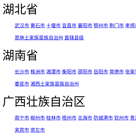
湖北省
武汉市
黄石市
十堰市
宜昌市
襄阳市
鄂州市
荆门市
孝感
恩施土家族苗族自治州
直辖县级
湖南省
长沙市
株洲市
湘潭市
衡阳市
邵阳市
岳阳市
常德市
张家
娄底市
湘西土家族苗族自治州
广西壮族自治区
南宁市
柳州市
桂林市
梧州市
北海市
防城港市
钦州市
贵
来宾市
崇左市