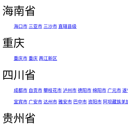
海南省
海口市
三亚市
三沙市
直辖县级
重庆
重庆市
重庆
两江新区
四川省
成都市
自贡市
攀枝花市
泸州市
德阳市
绵阳市
广元市
遂
宜宾市
广安市
达州市
雅安市
巴中市
资阳市
阿坝藏族羌
贵州省