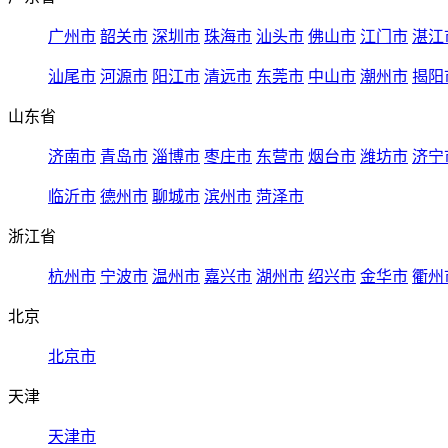
广州市
韶关市
深圳市
珠海市
汕头市
佛山市
江门市
湛江
汕尾市
河源市
阳江市
清远市
东莞市
中山市
潮州市
揭阳
山东省
济南市
青岛市
淄博市
枣庄市
东营市
烟台市
潍坊市
济宁
临沂市
德州市
聊城市
滨州市
菏泽市
浙江省
杭州市
宁波市
温州市
嘉兴市
湖州市
绍兴市
金华市
衢州
北京
北京市
天津
天津市