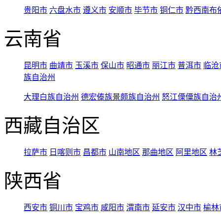
贵阳市
六盘水市
遵义市
安顺市
毕节市
铜仁市
黔西南布
云南省
昆明市
曲靖市
玉溪市
保山市
昭通市
丽江市
普洱市
临沧
族自治州
大理白族自治州
德宏傣族景颇族自治州
怒江傈僳族自治
西藏自治区
拉萨市
日喀则市
昌都市
山南地区
那曲地区
阿里地区
林
陕西省
西安市
铜川市
宝鸡市
咸阳市
渭南市
延安市
汉中市
榆林