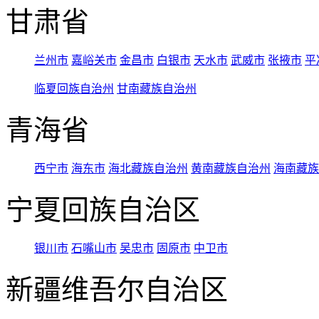
甘肃省
兰州市
嘉峪关市
金昌市
白银市
天水市
武威市
张掖市
平
临夏回族自治州
甘南藏族自治州
青海省
西宁市
海东市
海北藏族自治州
黄南藏族自治州
海南藏族
宁夏回族自治区
银川市
石嘴山市
吴忠市
固原市
中卫市
新疆维吾尔自治区