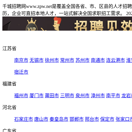
千城招聘网www.zpw.net是覆盖全国各省、市、区县的人
历，企业可直招本地人才，一站式解决全国求职招工需求。 2026
江苏省
南京市
无锡市
徐州市
常州市
苏州市
南通市
连云港市
淮
宿迁市
福建省
福州市
厦门市
莆田市
三明市
泉州市
漳州市
南平市
龙岩
河北省
石家庄市
唐山市
秦皇岛市
邯郸市
邢台市
保定市
张家口
广东省