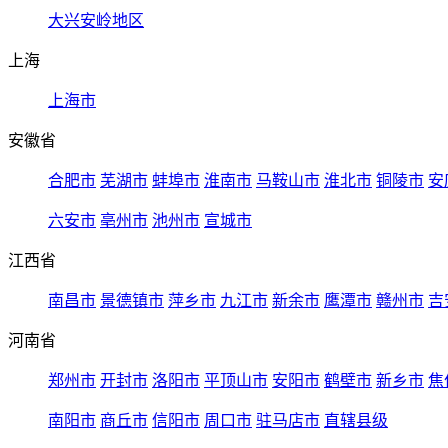
大兴安岭地区
上海
上海市
安徽省
合肥市
芜湖市
蚌埠市
淮南市
马鞍山市
淮北市
铜陵市
安
六安市
亳州市
池州市
宣城市
江西省
南昌市
景德镇市
萍乡市
九江市
新余市
鹰潭市
赣州市
吉
河南省
郑州市
开封市
洛阳市
平顶山市
安阳市
鹤壁市
新乡市
焦
南阳市
商丘市
信阳市
周口市
驻马店市
直辖县级